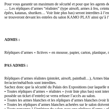
Pour vous garantir un maximum de sécurité et pour que les agents de s
… Les répliques d’armes “réalistes” (type airsoft, armes à feu, ceintu
épées, katanas, shuriken… Voir liste plus bas) seront interdites 
se trouveront devant les entrées du salon KAMO PLAY ainsi qu’à l’in
ADMIS :
Répliques d’armes « fictives » en mousse, papier, carton, plastique, 
PAS ADMIS :
Répliques d’armes réalistes (pistolet, airsoft, paintball…), Armes b
fer/acier/métal/bois sont interdites.
Sachez donc que la sécurité du Palais des Expositions (sur laquelle nou
• Toutes répliques d’armes « réalistes » (voir liste plus bas) sont 
possède un ticket d’entrée) se verra refuser l’accès au salon.
• Toutes les armes blanches et les répliques d’armes blanches (voir lis
• Toutes les répliques d’armes blanches achetées sur le salon doiven
• Toute personne à l’intérieur du salon avec une réplique d’arme « r