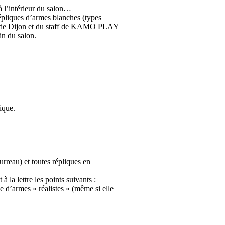
à l’intérieur du salon…
répliques d’armes blanches (types
po de Dijon et du staff de KAMO PLAY
in du salon.
ique.
rreau) et toutes répliques en
 la lettre les points suivants :
e d’armes « réalistes » (même si elle