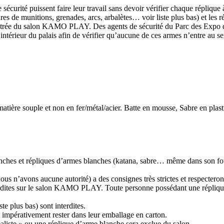
écurité puissent faire leur travail sans devoir vérifier chaque réplique 
res de munitions, grenades, arcs, arbalètes… voir liste plus bas) et les 
à l’entrée du salon KAMO PLAY. Des agents de sécurité du Parc des Ex
térieur du palais afin de vérifier qu’aucune de ces armes n’entre au se
matière souple et non en fer/métal/acier. Batte en mousse, Sabre en plast
lanches et répliques d’armes blanches (katana, sabre… même dans son fou
s n’avons aucune autorité) a des consignes très strictes et respecteront à
interdites sur le salon KAMO PLAY. Toute personne possédant une répliqu
te plus bas) sont interdites.
t impérativement rester dans leur emballage en carton.
éaliste » ou une réplique d’arme blanche sera exclue du salon.